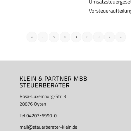
Umsatzsteuergese
Vorsteueraufteilun
«
‹
5
6
7
8
9
›
»
KLEIN & PARTNER MBB
STEUERBERATER
Rosa-Luxemburg-Str. 3
28876 Oyten
Tel 04207/6990-0
mail@steuerberater-klein.de