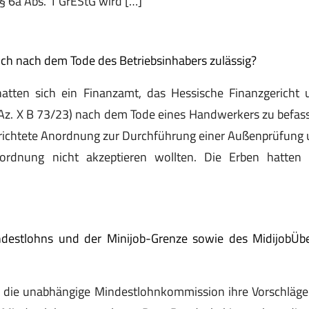
§ 6a Abs. 1 GrEStG wird […]
ch nach dem Tode des Betriebsinhabers zulässig?
hatten sich ein Finanzamt, das Hessische Finanzgericht u
z. X B 73/23) nach dem Tode eines Handwerkers zu befasse
erichtete Anordnung zur Durchführung einer Außenprüfung 
rdnung nicht akzeptieren wollten. Die Erben hatten 
destlohns und der Minijob-Grenze sowie des MidijobÜbe
e die unabhängige Mindestlohnkommission ihre Vorschläge