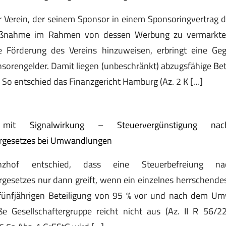
 Verein, der seinem Sponsor in einem Sponsoringvertrag d
aßnahme im Rahmen von dessen Werbung zu vermarkte
 Förderung des Vereins hinzuweisen, erbringt eine Geg
orengelder. Damit liegen (unbeschränkt) abzugsfähige Be
 So entschied das Finanzgericht Hamburg (Az. 2 K […]
n mit Signalwirkung – Steuervergünstigung
rgesetzes bei Umwandlungen
anzhof entschied, dass eine Steuerbefreiung
gesetzes nur dann greift, wenn ein einzelnes herrschend
 fünfjährigen Beteiligung von 95 % vor und nach dem U
oße Gesellschaftergruppe reicht nicht aus (Az. II R 56/2