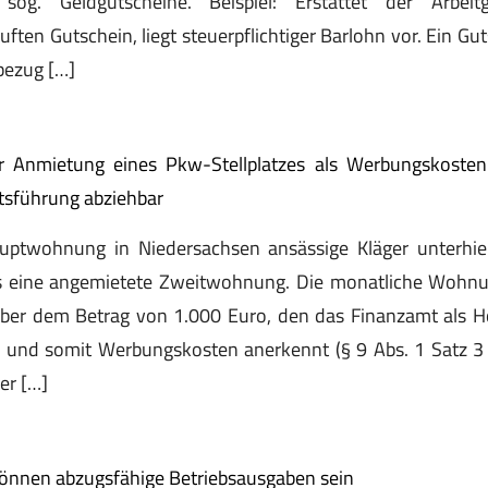
), sog. Geldgutscheine. Beispiel: Erstattet der Arbe
ften Gutschein, liegt steuerpflichtiger Barlohn vor. Ein Gut
hbezug […]
 Anmietung eines Pkw-Stellplatzes als Werbungskoste
tsführung abziehbar
uptwohnung in Niedersachsen ansässige Kläger unterhi
s eine angemietete Zweitwohnung. Die monatliche Wohnu
ber dem Betrag von 1.000 Euro, den das Finanzamt als Hö
 und somit Werbungskosten anerkennt (§ 9 Abs. 1 Satz 3 N
er […]
önnen abzugsfähige Betriebsausgaben sein