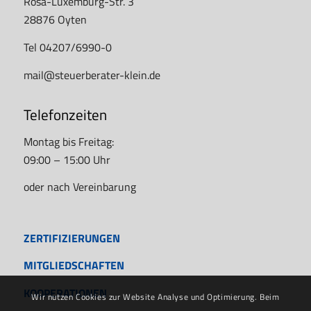
Rosa-Luxemburg-Str. 3
28876 Oyten
Tel 04207/6990-0
mail@steuerberater-klein.de
Telefonzeiten
Montag bis Freitag:
09:00 – 15:00 Uhr
oder nach Vereinbarung
ZERTIFIZIERUNGEN
MITGLIEDSCHAFTEN
KOOPERATIONEN
Wir nutzen Cookies zur Website Analyse und Optimierung. Beim