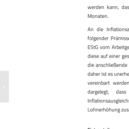
werden kann, dass
Monaten.
An die Inflation
folgender Prämisse
EStG vom Arbeitge
diese auf einer ge
die anschließende
daher ist es unerh
vereinbart werde
Gewerbesteuerliche Hinzurechnung
von Werbeaufwendungen
dargelegt, das
Inflationsausgle
Lohnerhöhung zusä