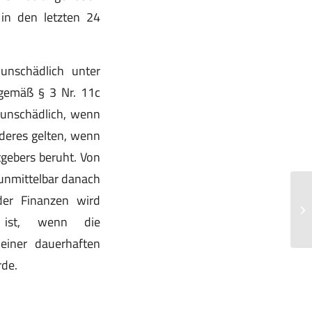
 in den letzten 24
unschädlich unter
 gemäß § 3 Nr. 11c
 unschädlich, wenn
nderes gelten, wenn
gebers beruht. Von
unmittelbar danach
Vo
der Finanzen wird
We
h ist, wenn die
Ve
einer dauerhaften
rde.