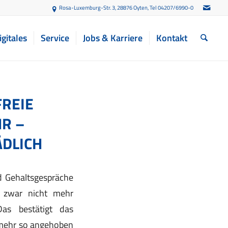
Rosa-Luxemburg-Str. 3, 28876 Oyten
, Tel 04207/6990-0
igitales
Service
Jobs & Karriere
Kontakt
FREIE
R –
DLICH
nd Gehaltsgespräche
nn zwar nicht mehr
as bestätigt das
nmehr so angehoben