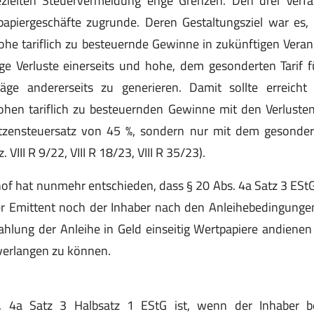
ezielten Steuervermeidung enge Grenzen. Den drei Verfa
papiergeschäfte zugrunde. Deren Gestaltungsziel war es, 
he tariflich zu besteuernde Gewinne in zukünftigen Vera
ige Verluste einerseits und hohe, dem gesonderten Tarif fü
räge andererseits zu generieren. Damit sollte erreich
ohen tariflich zu besteuernden Gewinne mit den Verluste
tzensteuersatz von 45 %, sondern nur mit dem gesonder
 VIII R 9/22, VIII R 18/23, VIII R 35/23).
f hat nunmehr entschieden, dass § 20 Abs. 4a Satz 3 EStG F
r Emittent noch der Inhaber nach den Anleihebedingunge
zahlung der Anleihe in Geld einseitig Wertpapiere andienen
verlangen zu können.
4a Satz 3 Halbsatz 1 EStG ist, wenn der Inhaber be