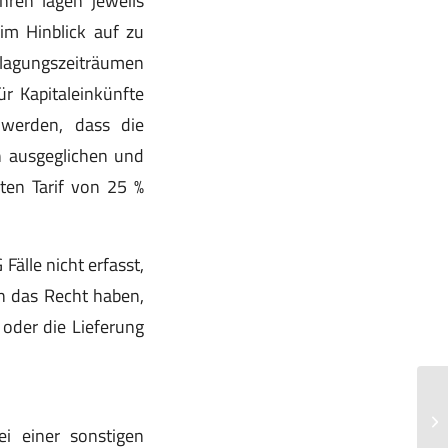
hren lagen jeweils
im Hinblick auf zu
nlagungszeiträumen
r Kapitaleinkünfte
t werden, dass die
n ausgeglichen und
ten Tarif von 25 %
älle nicht erfasst,
n das Recht haben,
 oder die Lieferung
St
Da
i einer sonstigen
Ge