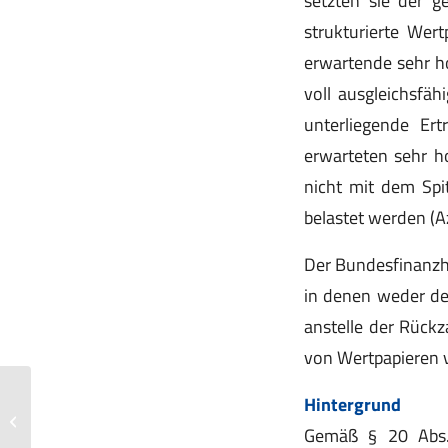
setzten sie der g
strukturierte Wert
erwartende sehr ho
voll ausgleichsfäh
unterliegende Ert
erwarteten sehr h
nicht mit dem Spi
belastet werden (Az.
Der Bundesfinanzho
in denen weder de
anstelle der Rück
von Wertpapieren 
Verträge zwischen nahen
Hintergrund
Angehörigen: Wann das Finanzamt
Gemäß § 20 Abs. 
mitspielt