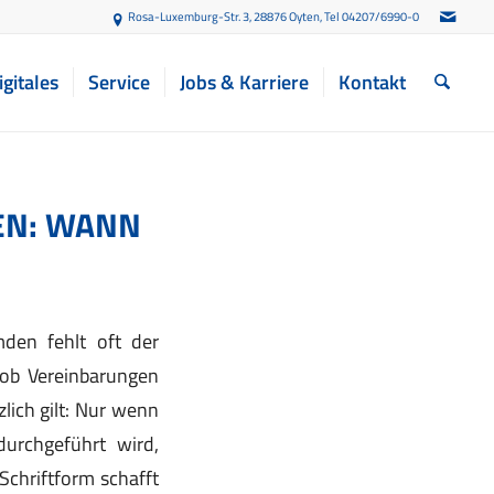
Rosa-Luxemburg-Str. 3, 28876 Oyten
, Tel 04207/6990-0
igitales
Service
Jobs & Karriere
Kontakt
EN: WANN
mden fehlt oft der
, ob Vereinbarungen
lich gilt: Nur wenn
durchgeführt wird,
Schriftform schafft