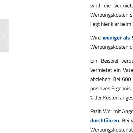
wird die Vermietu
Werbungskosten sin
liegt hier klar beim
Finanzamt muss Inhalte anonymer
Wird
weniger als 
Anzeigen nicht offenlegen
Werbungskosten dü
Ein Beispiel verd
Vermietet ein Vat
abziehen. Bei 600 
positives Ergebnis,
% der Kosten anges
Fazit: Wer mit Ang
durchführen
. Bei 
Werbungskostenabzu