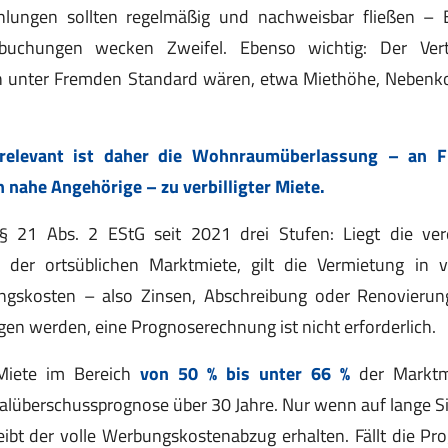
ahlungen sollten regelmäßig und nachweisbar fließen –
buchungen wecken Zweifel. Ebenso wichtig: Der Ver
ch unter Fremden Standard wären, etwa Miethöhe, Nebenk
srelevant ist daher die Wohnraumüberlassung – an 
n nahe Angehörige – zu verbilligter Miete.
t § 21 Abs. 2 EStG seit 2021 drei Stufen: Liegt die ver
der ortsüblichen Marktmiete, gilt die Vermietung in
ungskosten – also Zinsen, Abschreibung oder Renovierun
gen werden, eine Prognoserechnung ist nicht erforderlich.
Miete im Bereich
von 50 % bis unter 66 %
der Marktmi
alüberschussprognose über 30 Jahre. Nur wenn auf lange S
leibt der volle Werbungskostenabzug erhalten. Fällt die Pr