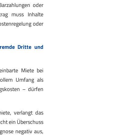
 Barzahlungen oder
trag muss Inhalte
ostenregelung oder
Fremde Dritte
und
einbarte Miete bei
 vollem Umfang als
gskosten – dürfen
ete, verlangt das
icht ein Überschuss
ognose negativ aus,