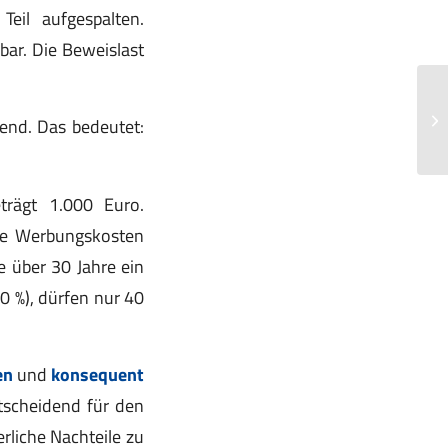
Teil aufgespalten.
bar. Die Beweislast
Vo
gend. Das bedeutet:
3 
eträgt 1.000 Euro.
che Werbungskosten
 über 30 Jahre ein
0 %), dürfen nur 40
en
und
konsequent
tscheidend für den
liche Nachteile zu