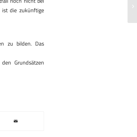
fall noch nicht bei
Le
ist die zukünftige
jä
ten zu bilden. Das
u den Grundsätzen