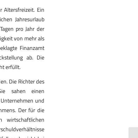
 Altersfreizeit. Ein
ichen Jahresurlaub
 Tagen pro Jahr der
igkeit von mehr als
beklagte Finanzamt
ckstellung ab. Die
 erfüllt.
en. Die Richter des
Sie sahen einen
um Unternehmen und
mens. Der für die
n wirtschaftlichen
rschuldverhältnisse
Fr