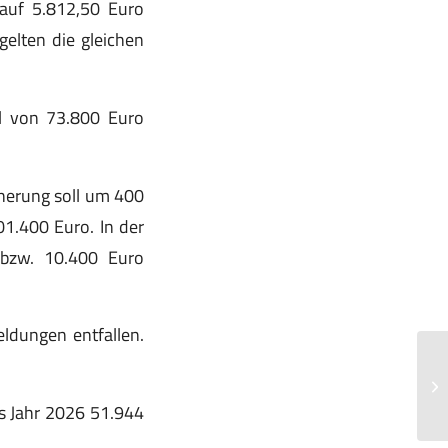
 auf 5.812,50 Euro
gelten die gleichen
ll von 73.800 Euro
cherung soll um 400
01.400 Euro. In der
h bzw. 10.400 Euro
ldungen entfallen.
Me
Di
Tr
as Jahr 2026 51.944