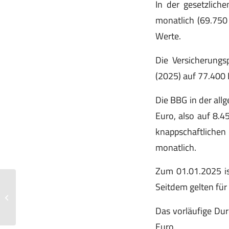
In der gesetzlich
monatlich (69.750 
Werte.
Die Versicherungs
(2025) auf 77.400
Die BBG in der all
Euro, also auf 8.4
knappschaftlichen
monatlich.
Zum 01.01.2025 is
Seitdem gelten fü
Neuer Gesetzentwurf zur Kfz-
Steuerbefreiung von Elektroautos
Das vorläufige Dur
Euro.