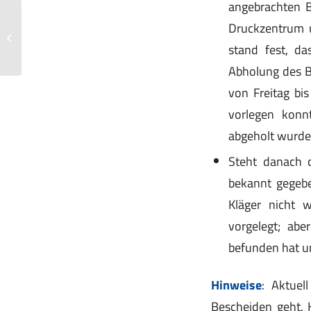
angebrachten B
Druckzentrum 
Verlustverrechnungsverbot bei
Einbringung mit Rückwirkung
stand fest, da
Abholung des B
von Freitag bi
vorlegen konn
abgeholt wurde
Steht danach d
bekannt gegebe
Kläger nicht w
vorgelegt; ab
befunden hat u
Hinweise
: Aktuel
Bescheiden geht. H