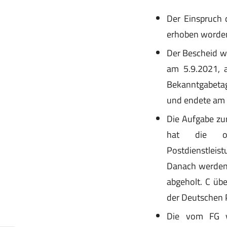
Der Einspruch 
erhoben worden
Der Bescheid wu
am 5.9.2021, a
Bekanntgabetag
und endete am 
Die Aufgabe zu
hat die or
Postdienstlei
Danach werden 
abgeholt. C üb
der Deutschen P
Die vom FG v