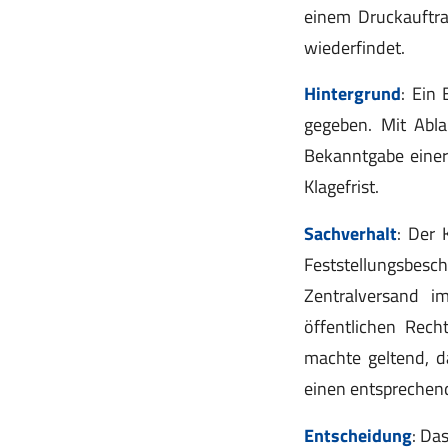
einem Druckauftr
wiederfindet.
Hintergrund
: Ein
gegeben. Mit Abla
Bekanntgabe einer
Klagefrist.
Sachverhalt
: Der 
Feststellungsbes
Zentralversand i
öffentlichen Rech
machte geltend, d
einen entsprechend
Entscheidung
: Da