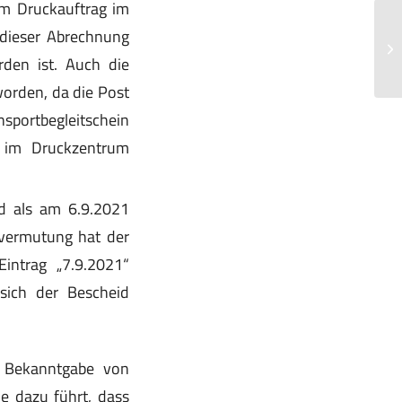
em Druckauftrag im
St
dieser Abrechnung
Di
rden ist. Auch die
Ha
orden, da die Post
nsportbegleitschein
 im Druckzentrum
id als am 6.9.2021
evermutung hat der
Eintrag „7.9.2021“
sich der Bescheid
e Bekanntgabe von
ie dazu führt, dass