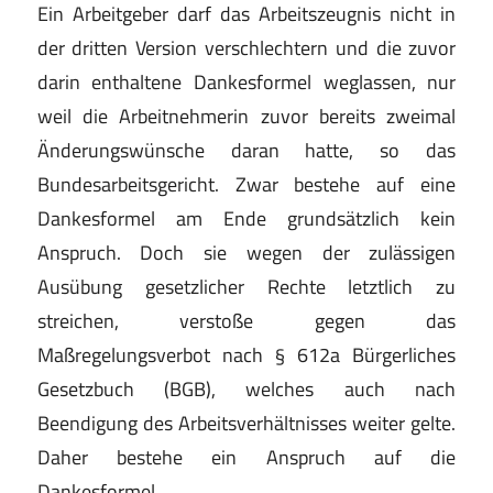
Ein Arbeitge
ber darf das Arbeitszeugnis nicht in
der dritten Version
verschlechtern und die zuvor
darin enthaltene Dankes
formel weglassen, nur
weil die Arbeitnehmerin zuvor
bereits zweimal
Änderungswünsche daran hatte, s
o
das
Bundesarbeitsgericht. Zwar bestehe auf eine
Dan
kesformel am Ende grundsätzlich kein
Anspruch. Doch
sie
wegen
der
zulässigen
Ausübung
gesetzlicher
Rechte letztlich zu
streichen, verstoße gegen das
Maß
regelungsverbot nach § 612a Bürgerliches
Gesetzbuch
(BGB), welches auch nach
Beendigung des Arbeitsver
hältnisses weiter gelte.
Daher bestehe ein Anspruch
auf die
Dankesformel.