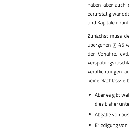
haben aber auch di
berufstätig war od
und Kapitaleinkün
Zunächst muss der 
übergehen (§ 45 A
der Vorjahre, evt
Verspätungszusch
Verpflichtungen la
keine Nachlassverb
Aber es gibt wei
dies bisher unt
Abgabe von aus
Erledigung von 