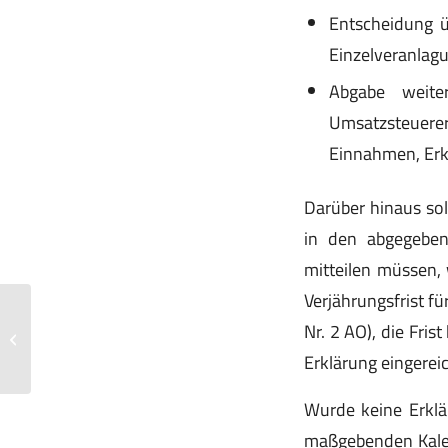
Entscheidung u
Einzelveranlag
Abgabe weiter
Umsatzsteuerer
Einnahmen, Erkl
Darüber hinaus so
in den abgegeben
mitteilen müssen,
Verjährungsfrist fu
Nr. 2 AO), die Fri
Mietpreisbremse bis Ende 2029
verlängert
Erklärung eingerei
Wurde keine Erklä
maßgebenden Kalend