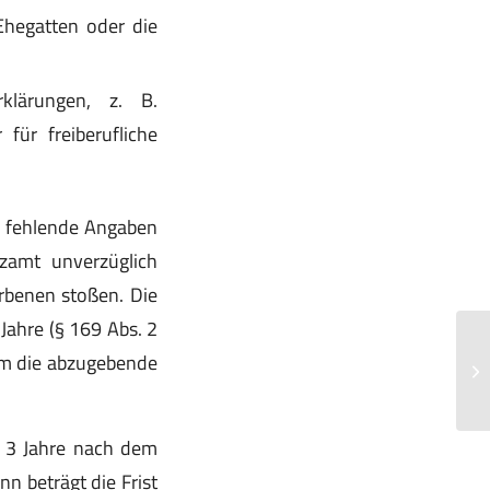
Ehegatten oder die
klärungen, z. B.
ür freiberufliche
er fehlende Angaben
amt unverzüglich
orbenen stoßen. Die
 Jahre (§ 169 Abs. 2
Um
dem die abzugebende
ve
ärz
f 3 Jahre nach dem
 beträgt die Frist