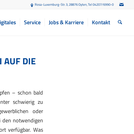
Rosa-Luxemburg-Str. 3, 28876 Oyten
, Tel 04207/6990-0
igitales
Service
Jobs & Karriere
Kontakt
 AUF DIE
mpfen – schon bald
nter schwierig zu
gewerblichen oder
 bei den notwendigen
ort verfügbar. Was