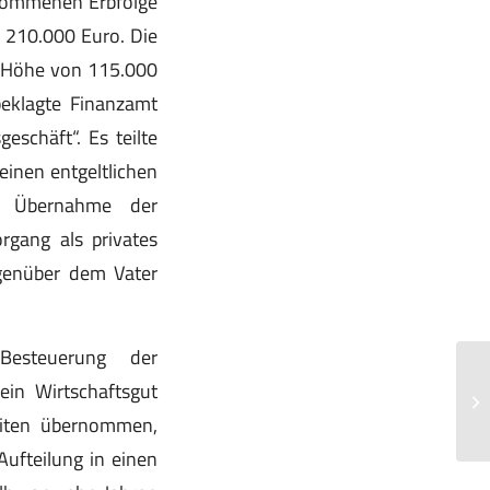
enommenen Erbfolge
n 210.000 Euro. Die
n Höhe von 115.000
eklagte Finanzamt
eschäft“. Es teilte
inen entgeltlichen
er Übernahme der
rgang als privates
enüber dem Vater
esteuerung der
ein Wirtschaftsgut
iten übernommen,
 Aufteilung in einen