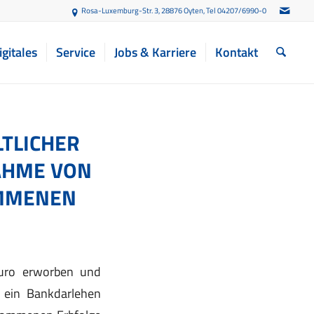
Rosa-Luxemburg-Str. 3, 28876 Oyten
, Tel 04207/6990-0
igitales
Service
Jobs & Karriere
Kontakt
LICHER G
ME VON S
MENEN E
Euro erworben und
h ein Bankdarlehen