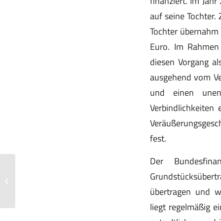
finanziert. Im Ja
auf seine Tochter.
Tochter übernahm
Euro. Im Rahmen 
diesen Vorgang als
ausgehend vom Ver
und einen unent
Verbindlichkeiten 
Veräußerungsgesc
fest.
Der Bundesfin
Grundstücksüber
Neue Regeln für die steuerliche
Behandlung von Kryptowerten
übertragen und 
liegt regelmäßig ei