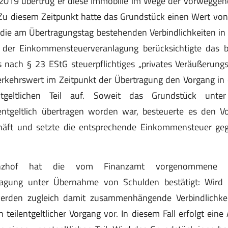
hr 2019 übertrug er diese Immobilie im Wege der vorwegg
 Zu diesem Zeitpunkt hatte das Grundstück einen Wert vo
 die am Übertragungstag bestehenden Verbindlichkeiten i
der Einkommensteuerveranlagung berücksichtigte das b
 nach § 23 EStG steuerpflichtiges „privates Veräußerungsg
kehrswert im Zeitpunkt der Übertragung den Vorgang in e
geltlichen Teil auf. Soweit das Grundstück unt
entgeltlich übertragen worden war, besteuerte es den Vo
häft und setzte die entsprechende Einkommensteuer geg
anzhof hat die vom Finanzamt vorgenommene B
tragung unter Übernahme von Schulden bestätigt: Wird 
werden zugleich damit zusammenhängende Verbindlichke
n teilentgeltlicher Vorgang vor. In diesem Fall erfolgt eine