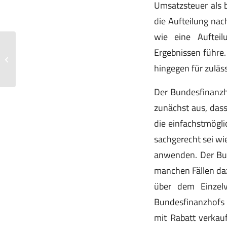
Umsatzsteuer als b
die Aufteilung nac
wie eine Aufteil
Ergebnissen führ
Umsatzsteuer auf Betriebskosten bei
Vermietung von Sondereigentum
hingegen für zuläss
Der Bundesfinanzho
zunächst aus, das
die einfachstmög
sachgerecht sei wi
anwenden. Der Bun
manchen Fällen daz
über dem Einzel
Bundesfinanzhofs d
mit Rabatt verkauf