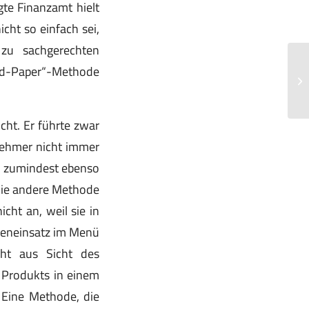
gte Finanzamt hielt
cht so einfach sei,
 zu sachgerechten
and-Paper“-Methode
Vo
ei
ht. Er führte zwar
nehmer nicht immer
 zumindest ebenso
 die andere Methode
ht an, weil sie in
reneinsatz im Menü
cht aus Sicht des
s Produkts in einem
 Eine Methode, die