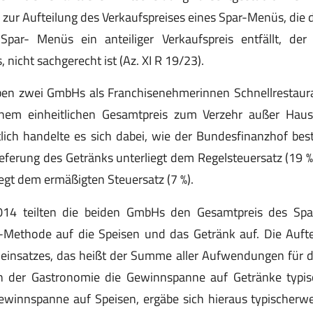
zur Aufteilung des Verkaufspreises eines Spar-Menüs, die da
par- Menüs ein anteiliger Verkaufspreis entfällt, der
, nicht sachgerecht ist (Az. XI R 19/23).
ieben zwei GmbHs als Franchisenehmerinnen Schnellrestaura
inem einheitlichen Gesamtpreis zum Verzehr außer Haus
ich handelte es sich dabei, wie der Bundesfinanzhof best
ieferung des Getränks unterliegt dem Regelsteuersatz (19 %
iegt dem ermäßigten Steuersatz (7 %).
014 teilten die beiden GmbHs den Gesamtpreis des Spa
Methode auf die Speisen und das Getränk auf. Die Auftei
nsatzes, das heißt der Summe aller Aufwendungen für die
n der Gastronomie die Gewinnspanne auf Getränke typis
Gewinnspanne auf Speisen, ergäbe sich hieraus typischerwe