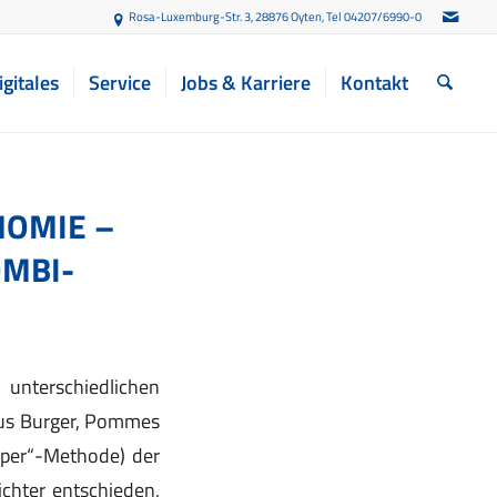
Rosa-Luxemburg-Str. 3, 28876 Oyten
, Tel 04207/6990-0
igitales
Service
Jobs & Karriere
Kontakt
NOMIE –
OMBI-
terschiedlichen
 aus Burger, Pommes
aper“-Methode) der
chter entschieden,