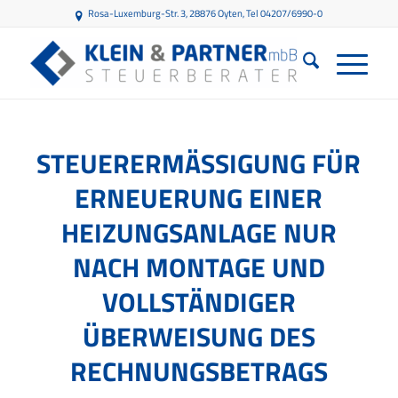
Rosa-Luxemburg-Str. 3, 28876 Oyten
, Tel 04207/6990-0
STEUERERMÄSSIGUNG FÜR E
RNEUERUNG EINER H
EIZUNGSANLAGE NUR N
ACH MONTAGE UND V
OLLSTÄNDIGER Ü
BERWEISUNG DES R
ECHNUNGSBETRAGS