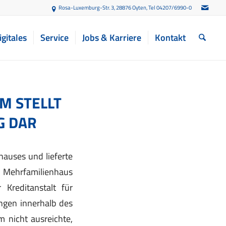
Rosa-Luxemburg-Str. 3, 28876 Oyten
, Tel 04207/6990-0
igitales
Service
Jobs & Karriere
Kontakt
M STELLT
G DAR
hauses und lieferte
m Mehrfamilienhaus
Kreditanstalt für
ungen innerhalb des
 nicht ausreichte,