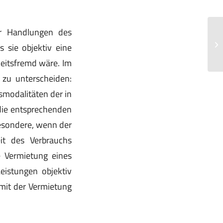
der Handlungen des
Ab
Ei
 sie objektiv eine
Ka
keitsfremd wäre. Im
zu unterscheiden:
gsmodalitäten der in
die entsprechenden
besondere, wenn der
it des Verbrauchs
 Vermietung eines
Leistungen objektiv
mit der Vermietung