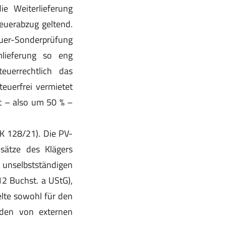
e Weiterlieferung
euerabzug geltend.
uer-Sonderprüfung
lieferung so eng
euerrechtlich das
euerfrei vermietet
t – also um 50 % –
 K 128/21). Die PV-
msätze des Klägers
 unselbstständigen
2 Buchst. a UStG),
lte sowohl für den
 den von externen