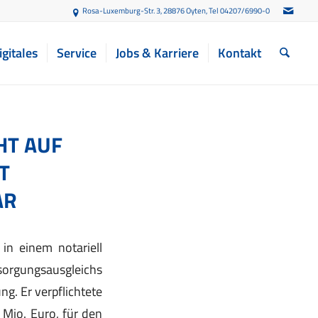
Rosa-Luxemburg-Str. 3, 28876 Oyten
, Tel 04207/6990-0
igitales
Service
Jobs & Karriere
Kontakt
HT AUF
T
AR
in einem notariell
sorgungsausgleichs
g. Er verpflichtete
 Mio. Euro, für den