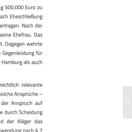
ung 500.000 Euro zu
 nach Eheschließung
ertragen. Nach der
seine Ehefrau. Das
st. Dagegen wehrte
 Gegenleistung für
ht Hamburg als auch
echtlich relevante
 Solche Ansprüche –
Um
 der Anspruch auf
On
Ve
he durch Scheidung
nd der Kläger das
Zuwendung nach § 7