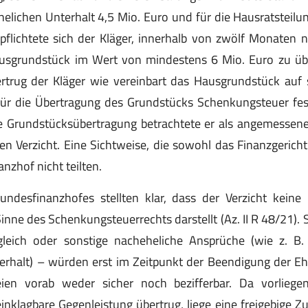
helichen Unterhalt 4,5 Mio. Euro und für die Hausratsteil
rpflichtete sich der Kläger, innerhalb von zwölf Monaten
ausgrundstück im Wert von mindestens 6 Mio. Euro zu üb
rtrug der Kläger wie vereinbart das Hausgrundstück auf 
für die Übertragung des Grundstücks Schenkungsteuer fe
ie Grundstücksübertragung betrachtete er als angemessene
en Verzicht. Eine Sichtweise, die sowohl das Finanzgeric
nzhof nicht teilten.
ndesfinanzhofes stellten klar, dass der Verzicht keine r
inne des Schenkungsteuerrechts darstellt (Az. II R 48/21).
leich oder sonstige nacheheliche Ansprüche (wie z. B.
erhalt) – würden erst im Zeitpunkt der Beendigung der E
ien vorab weder sicher noch bezifferbar. Da vorliege
nklagbare Gegenleistung übertrug, liege eine freigebige 