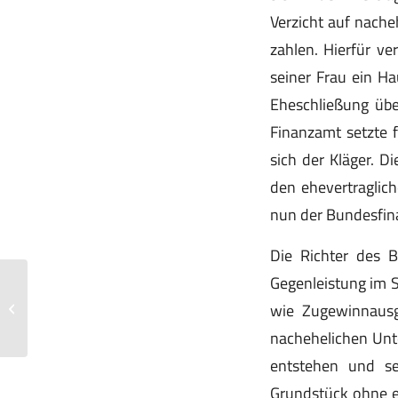
Verzicht auf nache
zahlen. Hierfür ve
seiner Frau ein H
Eheschließung übe
Finanzamt setzte 
sich der Kläger. D
den ehevertraglich
nun der Bundesfina
Die Richter des Bu
Gegenleistung im S
Regierungsentwurf des
wie Zugewinnausg
Steueränderungsgesetzes 2025
beschlossen
nachehelichen Unt
entstehen und se
Grundstück ohne ei