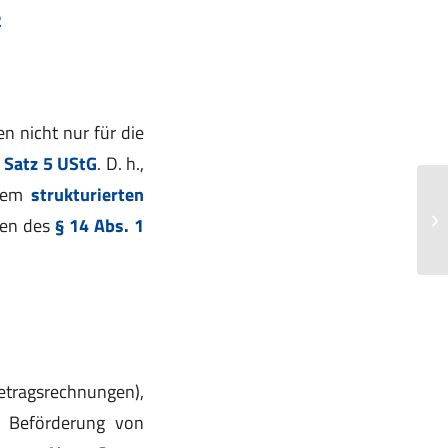
2
n nicht nur für die
2 Satz 5 UStG
. D. h.,
inem
strukturierten
Vo
Le
gen des
§ 14 Abs. 1
Un
tragsrechnungen),
e Beförderung von