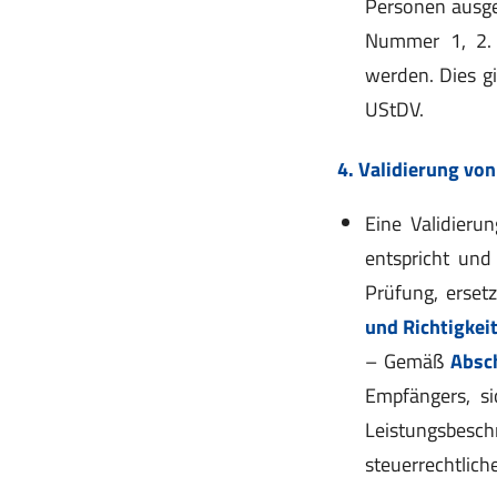
Personen ausges
Nummer 1, 2. 
werden. Dies gi
UStDV.
4. Validierung vo
Eine Validieru
entspricht und 
Prüfung, erset
und Richtigkei
– Gemäß
Absc
Empfängers, sic
Leistungsbes
steuerrechtlic