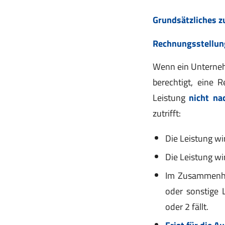
Grundsätzliches z
Rechnungsstellung
Wenn ein Unterne
berechtigt, eine 
Leistung
nicht na
zutrifft:
Die Leistung w
Die Leistung wi
Im Zusammenhan
oder sonstige 
oder 2 fällt.
Frist für die A