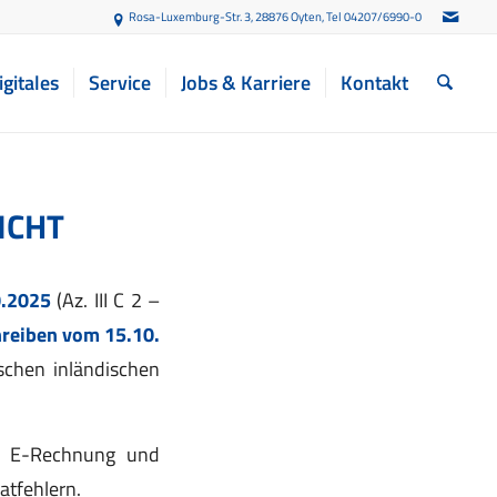
Rosa-Luxemburg-Str. 3, 28876 Oyten
, Tel 04207/6990-0
igitales
Service
Jobs & Karriere
Kontakt
ICHT
0.2025
(Az. III C 2 –
reiben vom 15.10.
chen inländischen
ie E-Rechnung und
atfehlern.