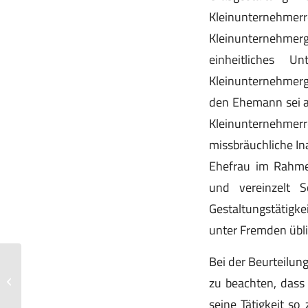
Kleinunternehme
Kleinunternehme
einheitliches 
Kleinunternehmerg
den Ehemann sei au
Kleinunternehmer
missbräuchliche I
Ehefrau im Rahme
und vereinzelt S
Gestaltungstätigk
unter Fremden übli
Bei der Beurteilun
Verzicht eines Gesellschafters auf
zu beachten, dass 
seine Pensionszusage
seine Tätigkeit so