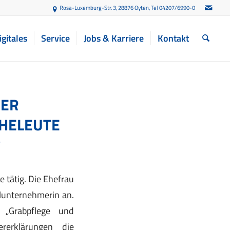
Rosa-Luxemburg-Str. 3, 28876 Oyten
, Tel 04207/6990-0
igitales
Service
Jobs & Karriere
Kontakt
DER
HELEUTE
?
 tätig. Die Ehefrau
lunternehmerin an.
„Grabpflege und
rerklärungen die