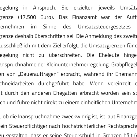
rregelung in Anspruch. Sie erzielten jeweils Umsät
rgrenze (17.500 Euro). Das Finanzamt war der Auff
Unternehmen im Sinne des Umsatzsteuergesetzes
renze deshalb überschritten sei. Die Anmeldung des zwei
sschließlich mit dem Ziel erfolgt, die Umsatzgrenzen für
regelung nicht zu überschreiten. Die Eheleute hin
nanspruchnahme der Kleinunternehmerregelung. Grabpflegel
n von „Daueraufträgen“ erbracht, während ihr Ehemann
chneidarbeiten durchgeführt habe. Wenn vereinzelt 
eit durch den anderen Ehegatten erbracht worden sein sol
ch und führe nicht direkt zu einem einheitlichen Unterneh
g, ob die Inanspruchnahme zweckwidrig ist, ist laut Finanzg
ein Steuerpflichtiger nach höchstrichterlicher Rechtsprec
 zu gestalten, dass er seine Steuerschuld in Grenzen hält 