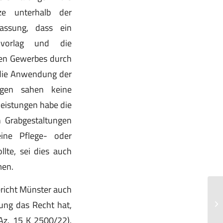
ze unterhalb der
assung, dass ein
 vorlag und die
ten Gewerbes durch
 die Anwendung der
gegen sahen keine
eistungen habe die
 Grabgestaltungen
eine Pflege- oder
lte, sei dies auch
men.
ericht Münster auch
Un
hung das Recht hat,
re
(Az. 15 K 2500/22).