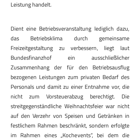
Leistung
handelt.
Dient eine Betriebsveranstaltung lediglich dazu,
das
Betriebsklima
durch gemeinsame
Freizeitgestaltung
zu verbessern
, liegt laut
Bundesfinanzhof ein aus
schließlicher
Zusammenhang der für den Betriebsaus
flug
bezogenen Leistungen zum privaten Bedarf des
Personals und damit zu einer
Entnahme
vor, die
nicht
zum Vorsteuerabzug berechtigt. Die
streitgegenständ
liche Weihnachtsfeier war nicht
auf den Verzehr von
Speisen
und
Getränken
in
festlichem
Rahmen
be
schränkt, sondern erfolgte
im Rahmen eines „Koche
vents“, bei dem die