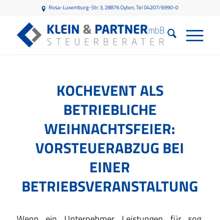
Rosa-Luxemburg-Str. 3, 28876 Oyten
, Tel 04207/6990-0
KOCHEVENT ALS
BETRIEBLICHE
WEIHNACHTSFEIER:
VORSTEUERABZUG BEI
EINER
BETRIEBSVERANSTALTUNG
Wenn
ein
Unterneh
mer
Leistungen
für
sog.