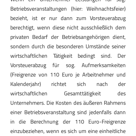
Betriebsveranstal
tungen
(hier:
Weih
nachtsfeier)
bezieht, ist
er nur dann zum Vor
steuerabzug
berech
tigt, wenn diese
nicht
ausschließlich
dem
privaten Bedarf der Betriebsange
hörigen dient,
sondern durch die besonderen Um
stände seiner
wirtschaftlichen Tätigkeit bedingt sind.
Der
Vorsteuerabzug
für
sog.
Aufmerksamkeiten
(Freigrenze von 110 Euro je Arbeitnehmer und
Kalen
derjahr) richtet sich nach der
wirtschaftlichen Gesamt
tätigkeit des
Unternehmers. Die Kosten des äußeren
Rahmens
einer Betriebsveranstaltung sind jedenfalls
dann
in die Berechnung der
110 Euro-Freigrenze
ein
zubeziehen, wenn es sich um eine einheitliche