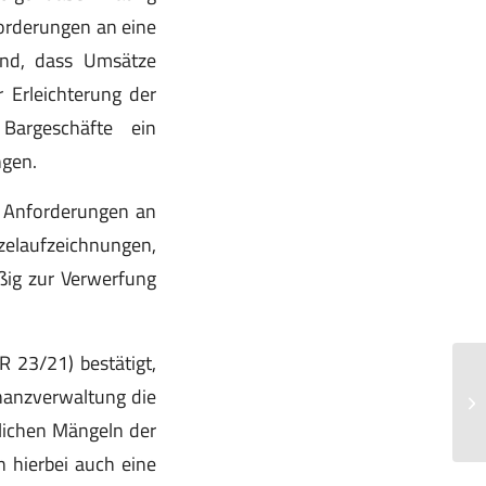
nforderungen an eine
and, dass Umsätze
r Erleichterung der
 Bargeschäfte ein
ngen.
n Anforderungen an
elaufzeichnungen,
ßig zur Verwerfung
 23/21) bestätigt,
Ja
inanzverwaltung die
Vo
Za
lichen Mängeln der
 hierbei auch eine