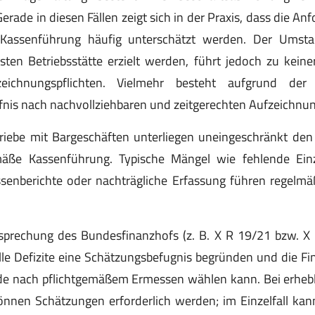
 Gerade in diesen Fällen zeigt sich in der Praxis, dass die A
assenführung häufig unterschätzt werden. Der Umst
sten Betriebsstätte erzielt werden, führt jedoch zu keine
zeichnungspflichten. Vielmehr besteht aufgrund der
fnis nach nachvollziehbaren und zeitgerechten Aufzeichnu
riebe mit Bargeschäften unterliegen uneingeschränkt de
äße Kassenführung. Typische Mängel wie fehlende Einz
ssenberichte oder nachträgliche Erfassung führen regelmä
sprechung des Bundesfinanzhofs (z. B. X R 19/21 bzw. X R
lle Defizite eine Schätzungsbefugnis begründen und die F
 nach pflichtgemäßem Ermessen wählen kann. Bei erheb
nnen Schätzungen erforderlich werden; im Einzelfall kann