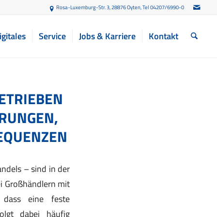
Rosa-Luxemburg-Str. 3, 28876 Oyten
, Tel 04207/6990-0
igitales
Service
Jobs & Karriere
Kontakt
ETRIEBEN
ERUNGEN,
SEQUENZEN
ndels – sind in der
ei Großhändlern mit
 dass eine feste
olgt dabei häufig