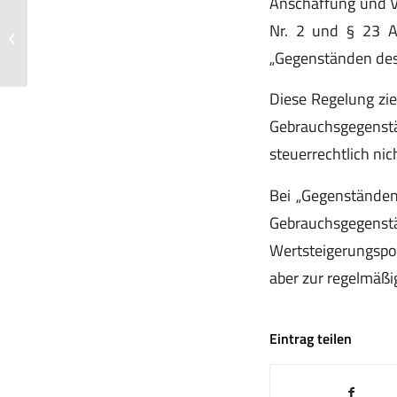
Anschaffung und Ver
550.000 Euro beim Online-Poker in der
Nr. 2 und § 23 A
Variante „Pot Limit Omaha“
„Gegenständen des t
gewonnen:...
Diese Regelung zie
Gebrauchsgegenst
steuerrechtlich ni
Bei „Gegenständen
Gebrauchsgegen
Wertsteigerungspot
aber zur regelmäß
Eintrag teilen