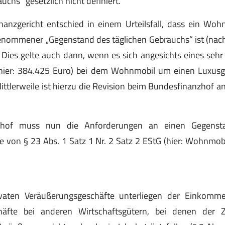
uchs” gesetzlich nicht definiert.
nanzgericht entschied in einem Urteilsfall, dass ein Woh
nommener „Gegenstand des täglichen Gebrauchs” ist (nach 
. Dies gelte auch dann, wenn es sich angesichts eines seh
hier: 384.425 Euro) bei dem Wohnmobil um einen Luxusg
Mittlerweile ist hierzu die Revision beim Bundesfinanzhof a
zhof muss nun die Anforderungen an einen Gegensta
 von § 23 Abs. 1 Satz 1 Nr. 2 Satz 2 EStG (hier: Wohnmob
ivaten Veräußerungsgeschäfte unterliegen der Einkomm
häfte bei anderen Wirtschaftsgütern, bei denen der 