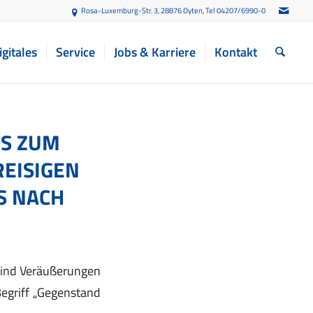
Rosa-Luxemburg-Str. 3, 28876 Oyten
, Tel 04207/6990-0
igitales
Service
Jobs & Karriere
Kontakt
 ZUM P
SIGEN W
NACH A
sind Veräußerungen
egriff „Gegenstand