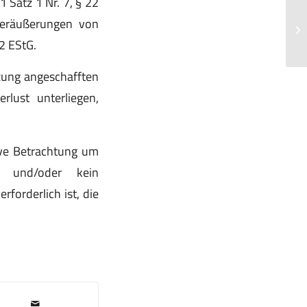
1 Satz 1 Nr. 7, § 22
St
Veräußerungen von
Vo
 2 EStG.
An
tzung angeschafften
lust unterliegen,
ive Betrachtung um
n und/oder kein
forderlich ist, die