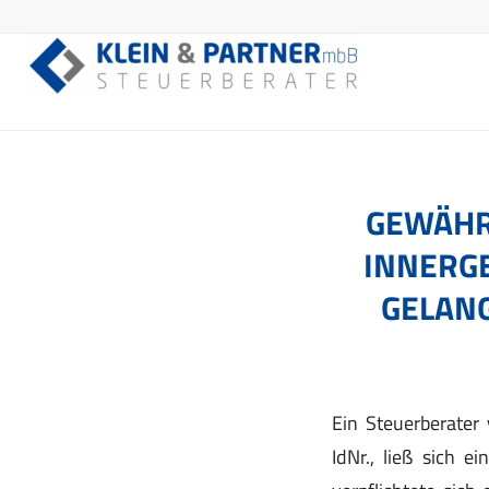
GEWÄHR
INNERG
GELAN
Ein Steuerberater
IdNr., ließ sich e