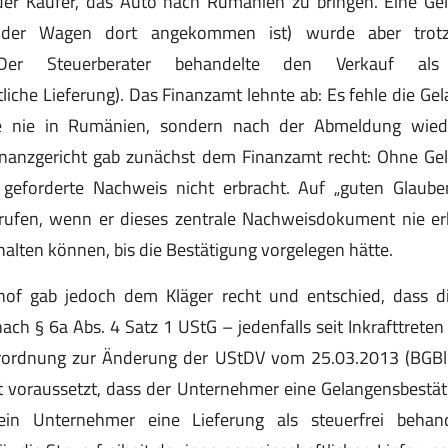
h der Käufer, das Auto nach Rumänien zu bringen. Eine Ge
 der Wagen dort angekommen ist) wurde aber tro
 Der Steuerberater behandelte den Verkauf als u
liche Lieferung). Das Finanzamt lehnte ab: Es fehle die Ge
 nie in Rumänien, sondern nach der Abmeldung wiede
inanzgericht gab zunächst dem Finanzamt recht: Ohne Ge
h geforderte Nachweis nicht erbracht. Auf „guten Glaub
rufen, wenn er dieses zentrale Nachweisdokument nie erhi
halten können, bis die Bestätigung vorgelegen hätte.
hof gab jedoch dem Kläger recht und entschied, dass 
ach § 6a Abs. 4 Satz 1 UStG – jedenfalls seit Inkrafttreten
Verordnung zur Änderung der UStDV vom 25.03.2013 (BGBl
 voraussetzt, dass der Unternehmer eine Gelangensbestäti
n Unternehmer eine Lieferung als steuerfrei behan