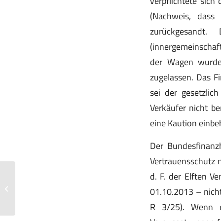
verpflichtete sic
(Nachweis, dass
zurückgesandt.
(innergemeinschaft
der Wagen wurde
zugelassen. Das F
sei der gesetzlic
Verkäufer nicht be
eine Kaution einbe
Der Bundesfinanz
Vertrauensschutz n
d. F. der Elften 
Vollverzinsung der Umsatzsteuer
01.10.2013 – nicht
verstößt nicht gegen Unionsrecht
R 3/25). Wenn ei