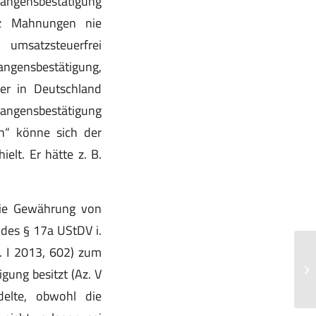
langensbestätigung
tz Mahnungen nie
msatzsteuerfrei
langensbestätigung,
r in Deutschland
langensbestätigung
en“ könne sich der
elt. Er hätte z. B.
die Gewährung von
 des § 17a UStDV i.
. I 2013, 602) zum
Mo
mö
gung besitzt (Az. V
be
delte, obwohl die