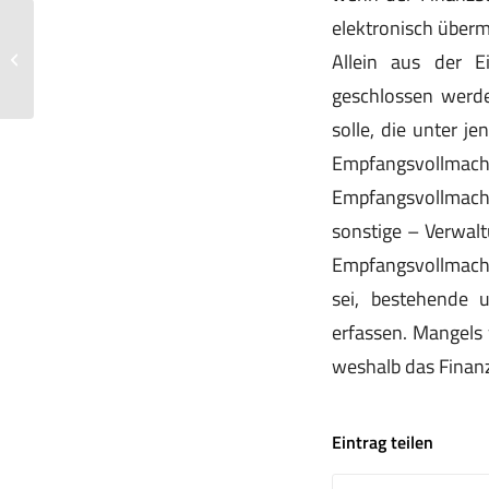
elektronisch überm
Kosten eines Auslandsstudiums keine
Allein aus der 
außergewöhnlichen Belastungen
geschlossen werde
solle, die unter 
Empfangsvollmach
Empfangsvollmacht
sonstige – Verwalt
Empfangsvollmacht 
sei, bestehende 
erfassen. Mangels 
weshalb das Finanz
Eintrag teilen