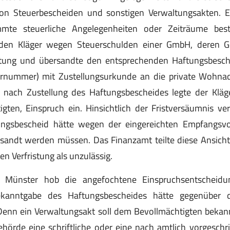
n Steuerbescheiden und sonstigen Verwaltungsakten. E
mte steuerliche Angelegenheiten oder Zeiträume bes
en Kläger wegen Steuerschulden einer GmbH, deren Ge
ftung und übersandte den entsprechenden Haftungsbesch
rnummer) mit Zustellungsurkunde an die private Wohnad
nach Zustellung des Haftungsbescheides legte der Kläge
gten, Einspruch ein. Hinsichtlich der Fristversäumnis ver
ungsbescheid hätte wegen der eingereichten Empfangsv
rsandt werden müssen. Das Finanzamt teilte diese Ansicht
n Verfristung als unzulässig.
t Münster hob die angefochtene Einspruchsentscheid
kanntgabe des Haftungsbescheides hätte gegenüber 
Denn ein Verwaltungsakt soll dem Bevollmächtigten beka
hörde eine schriftliche oder eine nach amtlich vorgesch