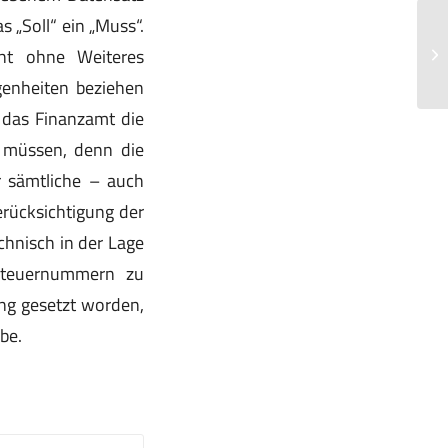
 „Soll“ ein „Muss“.
Le
ht ohne Weiteres
di
Ge
genheiten beziehen
 das Finanzamt die
 müssen, denn die
r sämtliche – auch
erücksichtigung der
chnisch in der Lage
 Steuernummern zu
ang gesetzt worden,
be.