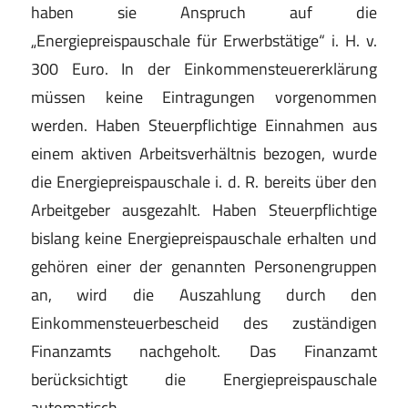
haben sie
Anspruch auf die
„Energiepreispauschale für Erwerbs
tätige“ i. H. v.
300 Euro. In der Einkommensteuererklä
rung
müssen keine Eintragungen vorgenommen
wer
den. Haben Steuerpflichtige Einnahmen aus
einem ak
tiven Arb
eitsverhältnis bezogen, wurde
die Energie
preispauschale i. d. R. bereits über den
Arbeitgeber
ausgezahlt. Haben Steuerpflichtige
bislang keine Ener
giepreispauschale erhalten und
gehören einer der ge
nannten Personengruppen
an, wird die Auszahlung
durch den
Einkommensteuerbescheid des zuständi
gen
Finanzamts nachgeholt. Das Finanzamt
berück
sichtigt die Energiepreispauschale
automatisch.