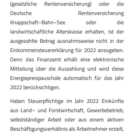
(gesetzliche Renten
versicherung) oder die
De
utsche Rentenversicherung
Knappschaft
–
Bahn
–
See
oder
die
landwirtschaftliche
Alterskasse erhalten, ist der
ausgezahlte Betrag aus
nahmsweise nicht in der
Einkommensteuererklärung
für 2022 anzugeben.
Denn das Finanzamt erhält eine
elektronische
Mitteilung üb
er die Auszahlung und wird
diese
Energiepreispauschale automatisch für das Jahr
2022 berücksichtigen.
Haben Steuerpflichtige im Jahr 2022 Einkünfte
aus
Land
–
und
Forstwirtschaft,
Gewerbebetrieb,
selbst
ständiger Arbeit oder aus einem aktiven
Beschäfti
gungsv
erhältnis als Arbeitnehmer erzielt,