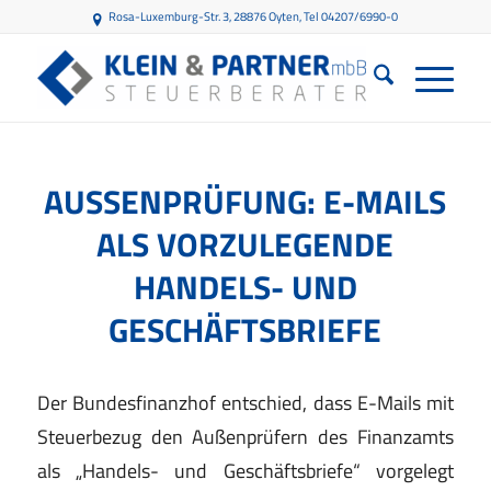
Rosa-Luxemburg-Str. 3, 28876 Oyten
, Tel 04207/6990-0
AUSSENPRÜFUNG: E-MAILS A
LS VORZULEGENDE H
ANDELS- UND G
ESCHÄFTSBRIEFE
Der Bundesfinanzhof entschied, dass E-Mails mit
Steuerbezug den Außenprüfern des Finanzamts
als „Handels- und Geschäftsbriefe“ vorgelegt