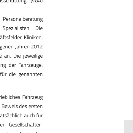
usschüttung (vGA)
, Personalberatung
Spezialisten. Die
ftsfelder Kliniken,
ngenen Jahren 2012
 an. Die jeweilige
ung der Fahrzeuge,
 für die genannten
riebliches Fahrzeug
r Beweis des ersten
atsächlich auch für
r Gesellschafter-
Er