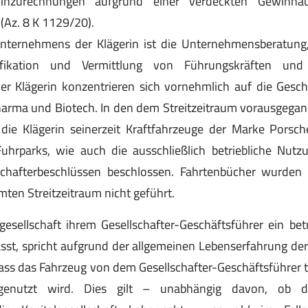
 Hinzurechnungen aufgrund einer verdeckten Gewinna
Az. 8 K 1129/20).
ternehmens der Klägerin ist die Unternehmensberatung
fikation und Vermittlung von Führungskräften und 
er Klägerin konzentrieren sich vornehmlich auf die Geschä
harma und Biotech. In den dem Streitzeitraum vorausgega
die Klägerin seinerzeit Kraftfahrzeuge der Marke Porsche
uhrparks, wie auch die ausschließlich betriebliche Nutz
chafterbeschlüssen beschlossen. Fahrtenbücher wurden
ten Streitzeitraum nicht geführt.
esellschaft ihrem Gesellschafter-Geschäftsführer ein bet
sst, spricht aufgrund der allgemeinen Lebenserfahrung de
ass das Fahrzeug von dem Gesellschafter-Geschäftsführer t
genutzt wird. Dies gilt – unabhängig davon, ob de