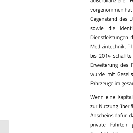
außerbilanzielle
vorgenommen hat (
Gegenstand des Un
sowie die Identi
Dienstleistungen d
Medizintechnik, P
bis 2014 schaffte 
Erweiterung des F
wurde mit Gesells
Fahrzeuge im gesam
Wenn eine Kapitalg
zur Nutzung überlä
Anscheins dafür, d
private Fahrten 
Periodengerechte Verteilung einer