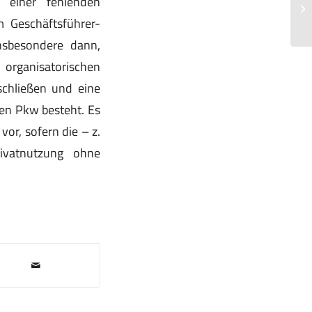
e einer fehlenden
de
m Geschäftsführer-
ho
insbesondere dann,
 organisatorischen
chließen und eine
den Pkw besteht. Es
or, sofern die – z.
ivatnutzung ohne