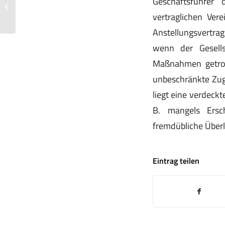
Geschäftsführer 
Leasingsonderzahlung im Rahmen der
vertraglichen Ver
Ermittlung...
Anstellungsvertra
wenn der Gesellsc
Maßnahmen getrof
unbeschränkte Zugr
liegt eine verdeck
B. mangels Ersc
fremdübliche Über
Eintrag teilen